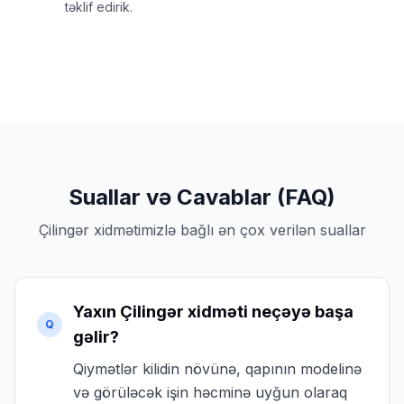
təklif edirik.
Suallar və Cavablar (FAQ)
Çilingər xidmətimizlə bağlı ən çox verilən suallar
Yaxın Çilingər xidməti neçəyə başa
Q
gəlir?
Qiymətlər kilidin növünə, qapının modelinə
və görüləcək işin həcminə uyğun olaraq