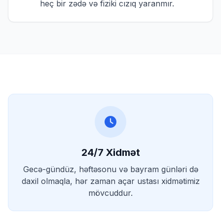
heç bir zədə və fiziki cızıq yaranmır.
24/7 Xidmət
Gecə-gündüz, həftəsonu və bayram günləri də
daxil olmaqla, hər zaman açar ustası xidmətimiz
mövcuddur.