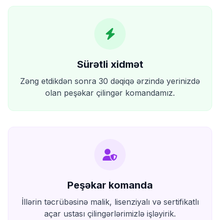
Sürətli xidmət
Zəng etdikdən sonra 30 dəqiqə ərzində yerinizdə
olan peşəkar çilingər komandamız.
Peşəkar komanda
İllərin təcrübəsinə malik, lisenziyalı və sertifikatlı
açar ustası çilingərlərimizlə işləyirik.