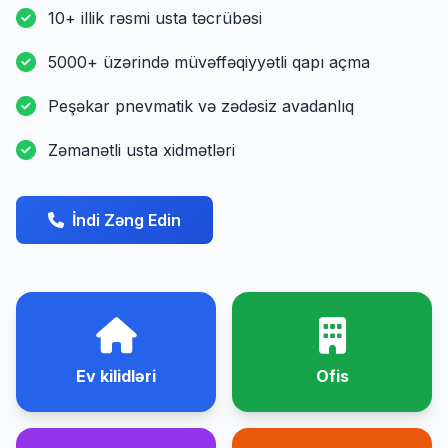
10+ illik rəsmi usta təcrübəsi
5000+ üzərində müvəffəqiyyətli qapı açma
Peşəkar pnevmatik və zədəsiz avadanlıq
Zəmanətli usta xidmətləri
İndi Zəng Edin
Ev kilidləri
Ofis