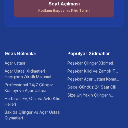
Seyf Açılması
Kodların Bərpası və Kilid Təmiri
Əsas Bölmələr
Populyar Xidmətlər
Açar ustası
Peşəkar Çilingər Xidməti...
Açar Ustası Xidmətləri
Peşəkar Kilid və Zamok T...
Haqqında Ətraflı Məlumat
Peşəkar Açar Ustası Koma...
Professional 24/7 Çilingər
Gecə-Gündüz 24 Saat Çili...
Köməyi və Açar Ustası
Sizə Ən Yaxın Çilingər v...
Hərtərəfli Ev, Ofis və Avto Kilid
Həlləri
Bakıda Çilingər və Açar Ustası
Qiymətləri