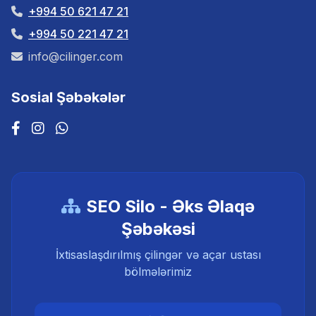
+994 50 621 47 21
+994 50 221 47 21
info@cilinger.com
Sosial Şəbəkələr
SEO Silo - Əks Əlaqə
Şəbəkəsi
İxtisaslaşdırılmış çilingər və açar ustası
bölmələrimiz