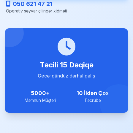
050 621 47 21
Operativ səyyar çilingər xidməti
Təcili 15 Dəqiqə
Gecə-gündüz dərhal gəliş
5000+
10 İldən Çox
Məmnun Müştəri
Təcrübə