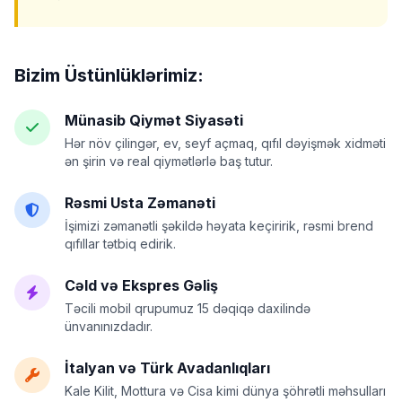
Bizim Üstünlüklərimiz:
Münasib Qiymət Siyasəti
Hər növ çilingər, ev, seyf açmaq, qıfıl dəyişmək xidməti
ən şirin və real qiymətlərlə baş tutur.
Rəsmi Usta Zəmanəti
İşimizi zəmanətli şəkildə həyata keçiririk, rəsmi brend
qıfıllar tətbiq edirik.
Cəld və Ekspres Gəliş
Təcili mobil qrupumuz 15 dəqiqə daxilində
ünvanınızdadır.
İtalyan və Türk Avadanlıqları
Kale Kilit, Mottura və Cisa kimi dünya şöhrətli məhsulları