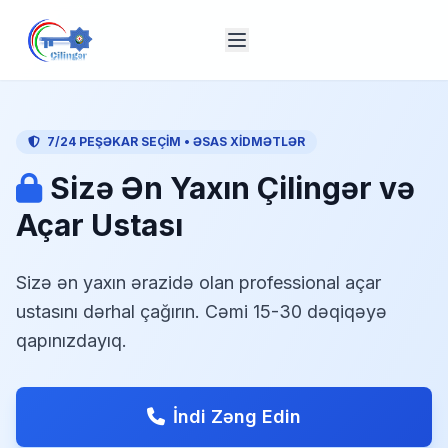
7/24 PEŞƏKAR SEÇIM • ƏSAS XIDMƏTLƏR
Sizə Ən Yaxın Çilingər və
Açar Ustası
Sizə ən yaxın ərazidə olan professional açar
ustasını dərhal çağırın. Cəmi 15-30 dəqiqəyə
qapınızdayıq.
İndi Zəng Edin