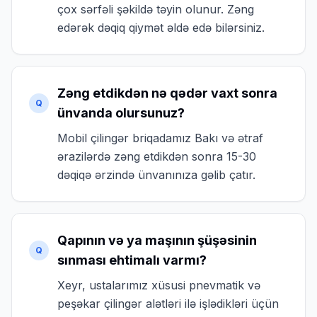
çox sərfəli şəkildə təyin olunur. Zəng
edərək dəqiq qiymət əldə edə bilərsiniz.
Zəng etdikdən nə qədər vaxt sonra
Q
ünvanda olursunuz?
Mobil çilingər briqadamız Bakı və ətraf
ərazilərdə zəng etdikdən sonra 15-30
dəqiqə ərzində ünvanınıza gəlib çatır.
Qapının və ya maşının şüşəsinin
Q
sınması ehtimalı varmı?
Xeyr, ustalarımız xüsusi pnevmatik və
peşəkar çilingər alətləri ilə işlədikləri üçün