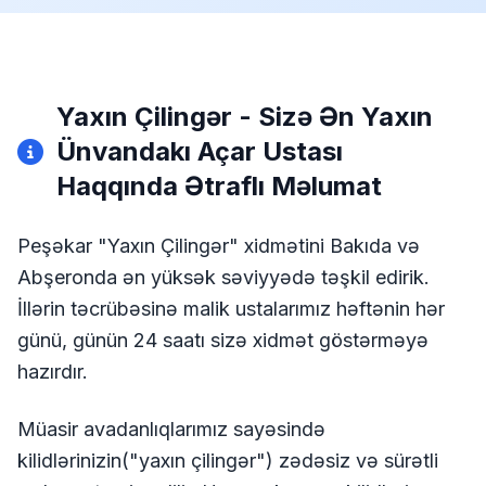
Yaxın Çilingər - Sizə Ən Yaxın
Ünvandakı Açar Ustası
Haqqında Ətraflı Məlumat
Peşəkar "Yaxın Çilingər" xidmətini Bakıda və
Abşeronda ən yüksək səviyyədə təşkil edirik.
İllərin təcrübəsinə malik ustalarımız həftənin hər
günü, günün 24 saatı sizə xidmət göstərməyə
hazırdır.
Müasir avadanlıqlarımız sayəsində
kilidlərinizin("yaxın çilingər") zədəsiz və sürətli