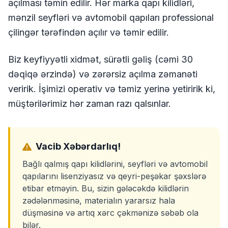
açılması təmin edilir. Hər marka qapı kilidləri,
mənzil seyfləri və avtomobil qapıları professional
çilingər tərəfindən açılır və təmir edilir.
Biz keyfiyyətli xidmət, sürətli gəliş (cəmi 30
dəqiqə ərzində) və zərərsiz açılma zəmanəti
veririk. İşimizi operativ və təmiz yerinə yetiririk ki,
müştərilərimiz hər zaman razı qalsınlar.
Vacib Xəbərdarlıq!
Bağlı qalmış qapı kilidlərini, seyfləri və avtomobil
qapılarını lisenziyasız və qeyri-peşəkar şəxslərə
etibar etməyin. Bu, sizin gələcəkdə kilidlərin
zədələnməsinə, materialın yararsız hala
düşməsinə və artıq xərc çəkmənizə səbəb ola
bilər.