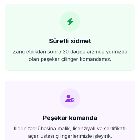
Sürətli xidmət
Zəng etdikdən sonra 30 dəqiqə ərzində yerinizdə
olan peşəkar çilingər komandamız.
Peşəkar komanda
İllərin təcrübəsinə malik, lisenziyalı və sertifikatlı
açar ustası çilingərlərimizlə işləyirik.