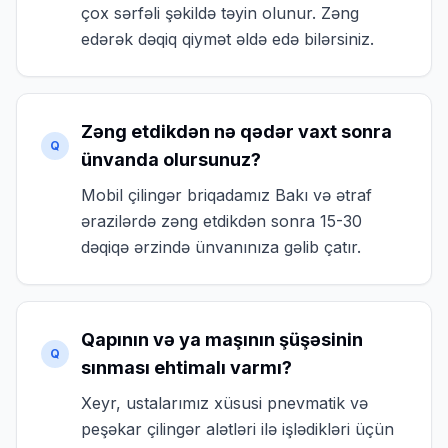
çox sərfəli şəkildə təyin olunur. Zəng
edərək dəqiq qiymət əldə edə bilərsiniz.
Zəng etdikdən nə qədər vaxt sonra
Q
ünvanda olursunuz?
Mobil çilingər briqadamız Bakı və ətraf
ərazilərdə zəng etdikdən sonra 15-30
dəqiqə ərzində ünvanınıza gəlib çatır.
Qapının və ya maşının şüşəsinin
Q
sınması ehtimalı varmı?
Xeyr, ustalarımız xüsusi pnevmatik və
peşəkar çilingər alətləri ilə işlədikləri üçün