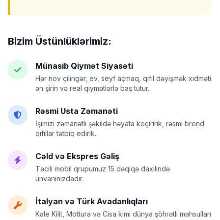
Bizim Üstünlüklərimiz:
Münasib Qiymət Siyasəti
Hər növ çilingər, ev, seyf açmaq, qıfıl dəyişmək xidməti
ən şirin və real qiymətlərlə baş tutur.
Rəsmi Usta Zəmanəti
İşimizi zəmanətli şəkildə həyata keçiririk, rəsmi brend
qıfıllar tətbiq edirik.
Cəld və Ekspres Gəliş
Təcili mobil qrupumuz 15 dəqiqə daxilində
ünvanınızdadır.
İtalyan və Türk Avadanlıqları
Kale Kilit, Mottura və Cisa kimi dünya şöhrətli məhsulları