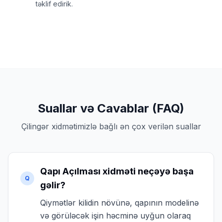
təklif edirik.
Suallar və Cavablar (FAQ)
Çilingər xidmətimizlə bağlı ən çox verilən suallar
Qapı Açılması xidməti neçəyə başa
Q
gəlir?
Qiymətlər kilidin növünə, qapının modelinə
və görüləcək işin həcminə uyğun olaraq