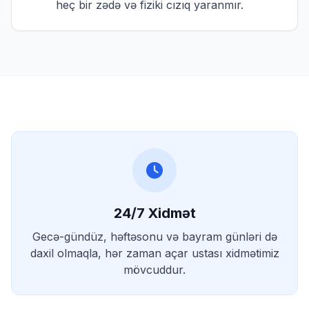
heç bir zədə və fiziki cızıq yaranmır.
24/7 Xidmət
Gecə-gündüz, həftəsonu və bayram günləri də
daxil olmaqla, hər zaman açar ustası xidmətimiz
mövcuddur.