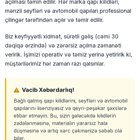
açılması təmin edilir. Hər marka qapı kilidləri,
mənzil seyfləri və avtomobil qapıları professional
çilingər tərəfindən açılır və təmir edilir.
Biz keyfiyyətli xidmət, sürətli gəliş (cəmi 30
dəqiqə ərzində) və zərərsiz açılma zəmanəti
veririk. İşimizi operativ və təmiz yerinə yetiririk ki,
müştərilərimiz hər zaman razı qalsınlar.
Vacib Xəbərdarlıq!
Bağlı qalmış qapı kilidlərini, seyfləri və avtomobil
qapılarını lisenziyasız və qeyri-peşəkar şəxslərə
etibar etməyin. Bu, sizin gələcəkdə kilidlərin
zədələnməsinə, materialın yararsız hala
düşməsinə və artıq xərc çəkmənizə səbəb ola
bilər.