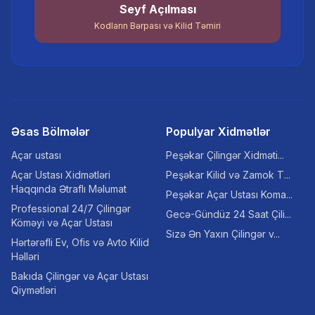
Seyf Açılması
Kodların Bərpası və Kilid Təmiri
Əsas Bölmələr
Populyar Xidmətlər
Açar ustası
Peşəkar Çilingər Xidməti...
Açar Ustası Xidmətləri
Peşəkar Kilid və Zamok T...
Haqqında Ətraflı Məlumat
Peşəkar Açar Ustası Koma...
Professional 24/7 Çilingər
Gecə-Gündüz 24 Saat Çili...
Köməyi və Açar Ustası
Sizə Ən Yaxın Çilingər v...
Hərtərəfli Ev, Ofis və Avto Kilid
Həlləri
Bakıda Çilingər və Açar Ustası
Qiymətləri