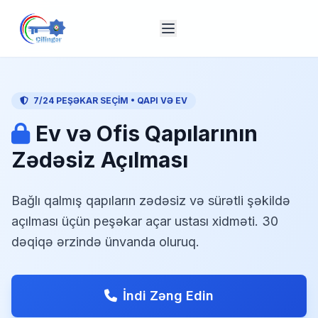
7/24 PEŞƏKAR SEÇIM • QAPI VƏ EV
Ev və Ofis Qapılarının
Zədəsiz Açılması
Bağlı qalmış qapıların zədəsiz və sürətli şəkildə
açılması üçün peşəkar açar ustası xidməti. 30
dəqiqə ərzində ünvanda oluruq.
İndi Zəng Edin