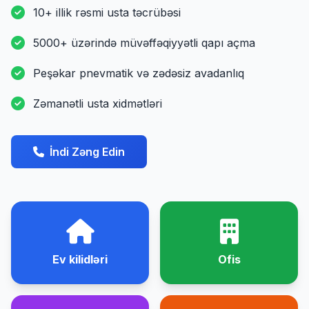
10+ illik rəsmi usta təcrübəsi
5000+ üzərində müvəffəqiyyətli qapı açma
Peşəkar pnevmatik və zədəsiz avadanlıq
Zəmanətli usta xidmətləri
İndi Zəng Edin
Ev kilidləri
Ofis