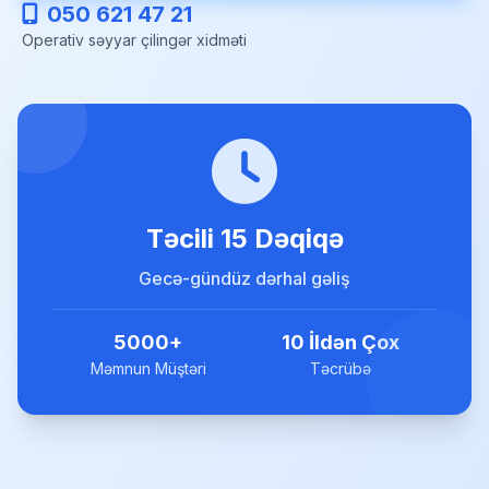
050 621 47 21
Operativ səyyar çilingər xidməti
Təcili 15 Dəqiqə
Gecə-gündüz dərhal gəliş
5000+
10 İldən Çox
Məmnun Müştəri
Təcrübə