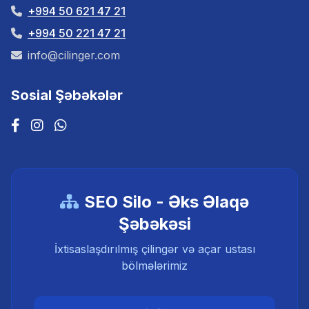
+994 50 621 47 21
+994 50 221 47 21
info@cilinger.com
Sosial Şəbəkələr
SEO Silo - Əks Əlaqə
Şəbəkəsi
İxtisaslaşdırılmış çilingər və açar ustası
bölmələrimiz