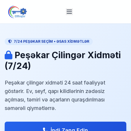
7/24 PEŞƏKAR SEÇIM • ƏSAS XIDMƏTLƏR
Peşəkar Çilingər Xidməti
(7/24)
Peşəkar çilingər xidməti 24 saat fəaliyyət
göstərir. Ev, seyf, qapı kilidlərinin zədəsiz
açılması, təmiri və açarların quraşdırılması
səmərəli qiymətlərrə.
İndi Zəng Edin