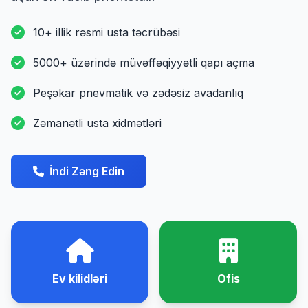
10+ illik rəsmi usta təcrübəsi
5000+ üzərində müvəffəqiyyətli qapı açma
Peşəkar pnevmatik və zədəsiz avadanlıq
Zəmanətli usta xidmətləri
İndi Zəng Edin
Ev kilidləri
Ofis