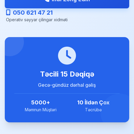
050 621 47 21
Operativ səyyar çilingər xidməti
Təcili 15 Dəqiqə
Gecə-gündüz dərhal gəliş
5000+
10 İldən Çox
Məmnun Müştəri
Təcrübə