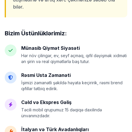
bilər.
Bizim Üstünlüklərimiz:
Münasib Qiymət Siyasəti
Hər növ çilingər, ev, seyf açmaq, qıfıl dəyişmək xidməti
ən şirin və real qiymətlərlə baş tutur.
Rəsmi Usta Zəmanəti
İşimizi zəmanətli şəkildə həyata keçiririk, rəsmi brend
qıfıllar tətbiq edirik.
Cəld və Ekspres Gəliş
Təcili mobil qrupumuz 15 dəqiqə daxilində
ünvanınızdadır.
İtalyan və Türk Avadanlıqları