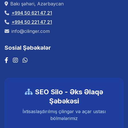
Bakı şəhəri, Azərbaycan
+994 50 621 47 21
+994 50 221 47 21
info@cilinger.com
Sosial Şəbəkələr
SEO Silo - Əks Əlaqə
Şəbəkəsi
İxtisaslaşdırılmış çilingər və açar ustası
bölmələrimiz