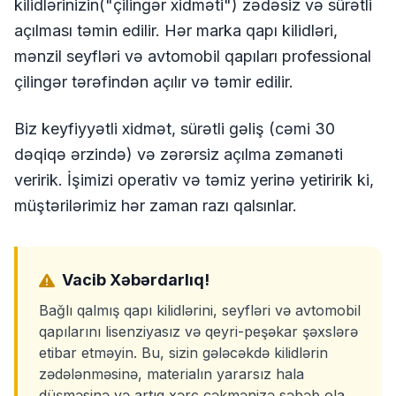
kilidlərinizin("çilingər xidməti") zədəsiz və sürətli
açılması təmin edilir. Hər marka qapı kilidləri,
mənzil seyfləri və avtomobil qapıları professional
çilingər tərəfindən açılır və təmir edilir.
Biz keyfiyyətli xidmət, sürətli gəliş (cəmi 30
dəqiqə ərzində) və zərərsiz açılma zəmanəti
veririk. İşimizi operativ və təmiz yerinə yetiririk ki,
müştərilərimiz hər zaman razı qalsınlar.
Vacib Xəbərdarlıq!
Bağlı qalmış qapı kilidlərini, seyfləri və avtomobil
qapılarını lisenziyasız və qeyri-peşəkar şəxslərə
etibar etməyin. Bu, sizin gələcəkdə kilidlərin
zədələnməsinə, materialın yararsız hala
düşməsinə və artıq xərc çəkmənizə səbəb ola