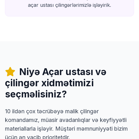
açar ustası çilingərlərimizlə işləyirik.
Niyə Açar ustası və
çilingər xidmətimizi
seçməlisiniz?
10 ildən çox təcrübəyə malik çilingər
komandamız, müasir avadanlıqlar və keyfiyyətli
materiallarla işləyir. Müştəri məmnuniyyəti bizim
üçün ən vacib prioritetdir.