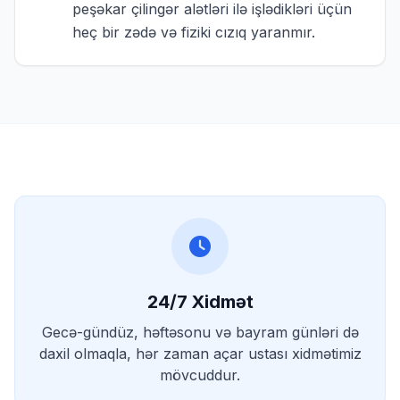
peşəkar çilingər alətləri ilə işlədikləri üçün
heç bir zədə və fiziki cızıq yaranmır.
24/7 Xidmət
Gecə-gündüz, həftəsonu və bayram günləri də
daxil olmaqla, hər zaman açar ustası xidmətimiz
mövcuddur.