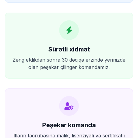
Sürətli xidmət
Zəng etdikdən sonra 30 dəqiqə ərzində yerinizdə
olan peşəkar çilingər komandamız.
Peşəkar komanda
İllərin təcrübəsinə malik, lisenziyalı və sertifikatlı