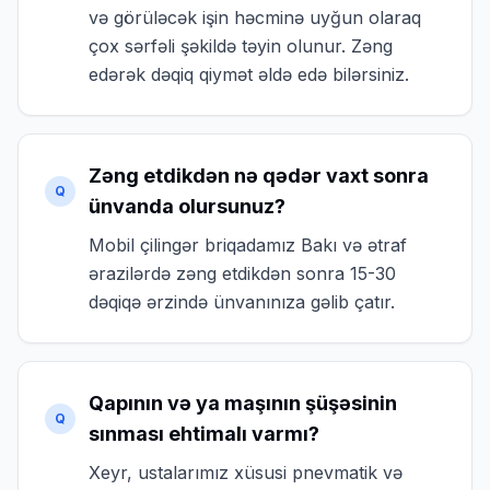
və görüləcək işin həcminə uyğun olaraq
çox sərfəli şəkildə təyin olunur. Zəng
edərək dəqiq qiymət əldə edə bilərsiniz.
Zəng etdikdən nə qədər vaxt sonra
Q
ünvanda olursunuz?
Mobil çilingər briqadamız Bakı və ətraf
ərazilərdə zəng etdikdən sonra 15-30
dəqiqə ərzində ünvanınıza gəlib çatır.
Qapının və ya maşının şüşəsinin
Q
sınması ehtimalı varmı?
Xeyr, ustalarımız xüsusi pnevmatik və