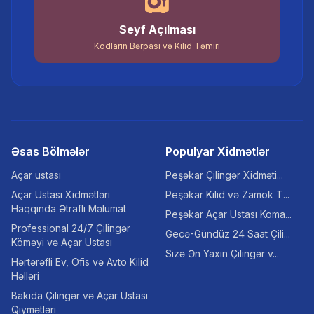
Seyf Açılması
Kodların Bərpası və Kilid Təmiri
Əsas Bölmələr
Populyar Xidmətlər
Açar ustası
Peşəkar Çilingər Xidməti...
Açar Ustası Xidmətləri
Peşəkar Kilid və Zamok T...
Haqqında Ətraflı Məlumat
Peşəkar Açar Ustası Koma...
Professional 24/7 Çilingər
Gecə-Gündüz 24 Saat Çili...
Köməyi və Açar Ustası
Sizə Ən Yaxın Çilingər v...
Hərtərəfli Ev, Ofis və Avto Kilid
Həlləri
Bakıda Çilingər və Açar Ustası
Qiymətləri