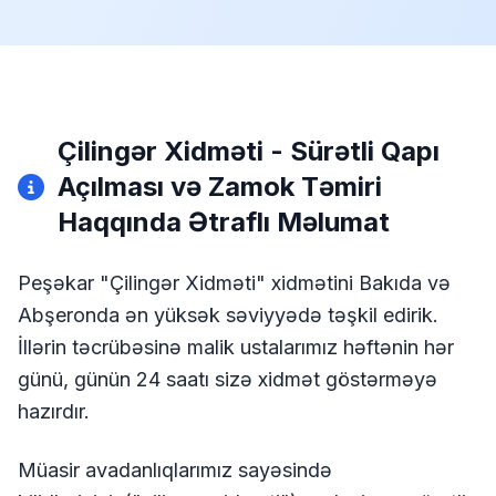
Çilingər Xidməti - Sürətli Qapı
Açılması və Zamok Təmiri
Haqqında Ətraflı Məlumat
Peşəkar "Çilingər Xidməti" xidmətini Bakıda və
Abşeronda ən yüksək səviyyədə təşkil edirik.
İllərin təcrübəsinə malik ustalarımız həftənin hər
günü, günün 24 saatı sizə xidmət göstərməyə
hazırdır.
Müasir avadanlıqlarımız sayəsində